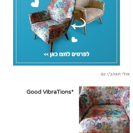
י תאהב/י גם:
*Good VibraTions