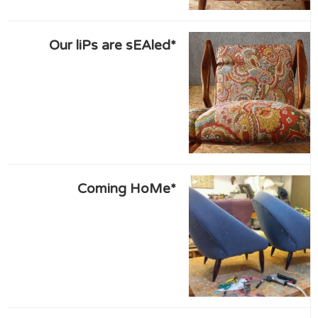
*Our liPs are sEAled
*Coming HoMe