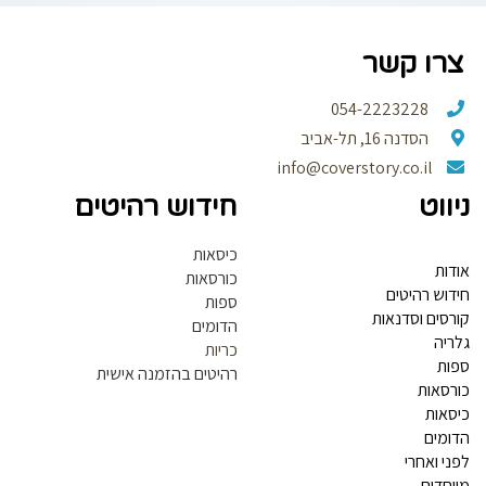
רו קשר
054-2223228
הסדנה 16, תל-אביב
info@coverstory.co.il
ווט
חידוש רהיטים
כיסאות
דות
כורסאות
דוש רהיטים
ספות
רסים וסדנאות
הדומים
ריה
כריות
ות
רהיטים בהזמנה אישית
רסאות
סאות
ומים
ני ואחרי
וחדים