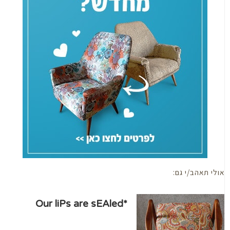
י תאהב/י גם:
*Our liPs are sEAled