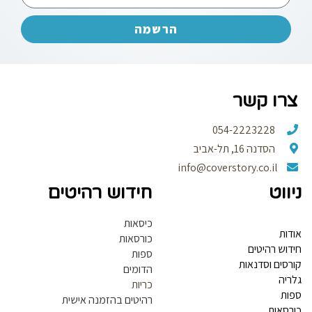
הרשמה
רו קשר
054-2223228
הסדנה 16, תל-אביב
info@coverstory.co.il
ווט
חידוש רהיטים
כיסאות
דות
כורסאות
דוש רהיטים
ספות
רסים וסדנאות
הדומים
ריה
כריות
ות
רהיטים בהזמנה אישית
רסאות