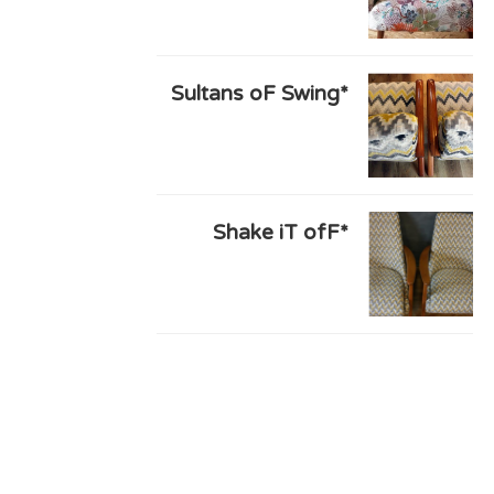
*Sultans oF Swing
*Shake iT ofF