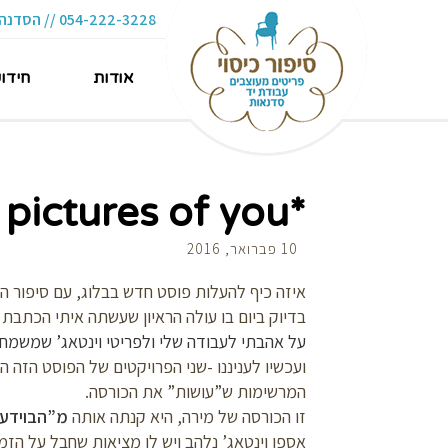
054-222-3228 // הסדנה 16 תל-אביב
אודות
חידו
*pictures of you
10 פברואר, 2016
איזה כיף להעלות פוסט חדש בבלוג, עם סיפור הח
בדיוק ביום בו עולה הראיון שעשתה איתי הכתבת
על אהבתי לעבודה שלי ולפריטי וינטאג’ שמשמחי
ועכשיו לעניננו -שני הפרויקטים של הפוסט הזה ה
המרשימות ש”עושות” את הכורסה.
זו הכורסה של מירה, היא קנתה אותה
מ”הבוידעם
אספן וינטאג’ נלהב ויש לו מציאות שחבל על הזמ