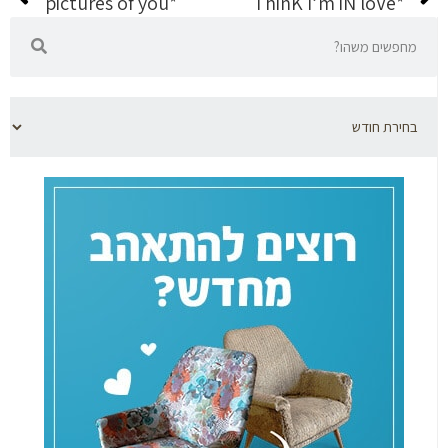
*pictures of you
*ThinK I’m iN loVe