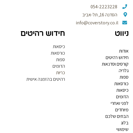
054-2223228
הסדנה 16, תל-אביב
info@coverstory.co.il
ווט
חידוש רהיטים
כיסאות
דות
כורסאות
דוש רהיטים
ספות
רסים וסדנאות
הדומים
ריה
כריות
ות
רהיטים בהזמנה אישית
רסאות
סאות
ומים
ני ואחרי
וחדים
תים שלכם
וג
מושי