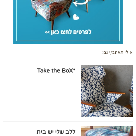
י תאהב/י גם:
*Take the BoX
ללב שלי יש בית