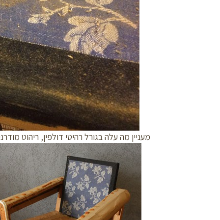
מעניין מה עלה בגורל רהיטי דולפין, ריהוט מודרנ