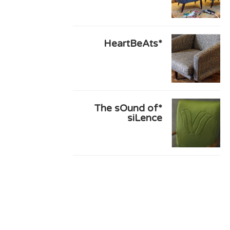
*HeartBeAts
*The sOund of
siLence