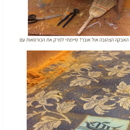
 האבקה הצהובה אול אובר? סיימתי לפרק את הכורסאות עם