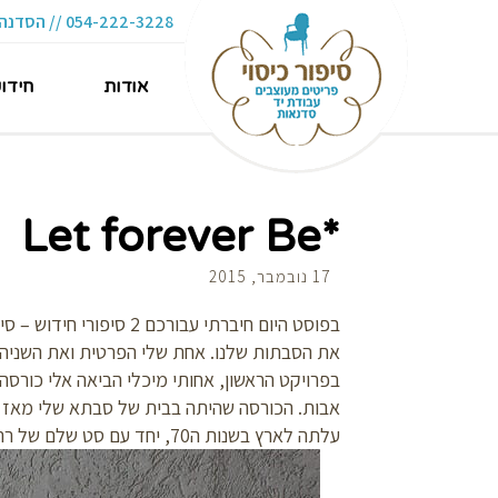
054-222-3228 // הסדנה 16 תל-אביב
אודות
חידו
*Let forever Be
17 נובמבר, 2015
את הסבתות שלנו. אחת שלי הפרטית ואת השניה
בפרויקט הראשון, אחותי מיכלי הביאה אלי כורס
אבות. הכורסה שהיתה בבית של סבתא שלי מאז ומ
עלתה לארץ בשנות ה70, יחד עם סט שלם של רהיטים באותו סגנון: שולחן, שידה, ארגז מצעים.