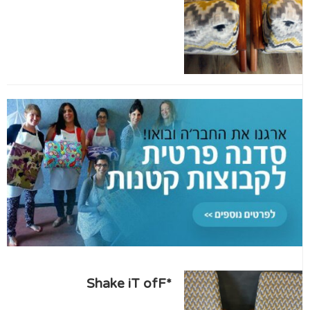
*Shake iT ofF