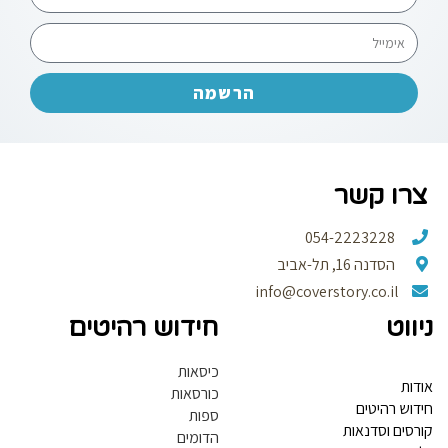
הרשמה
רו קשר
054-2223228
הסדנה 16, תל-אביב
info@coverstory.co.il
ווט
חידוש רהיטים
כיסאות
דות
כורסאות
דוש רהיטים
ספות
רסים וסדנאות
הדומים