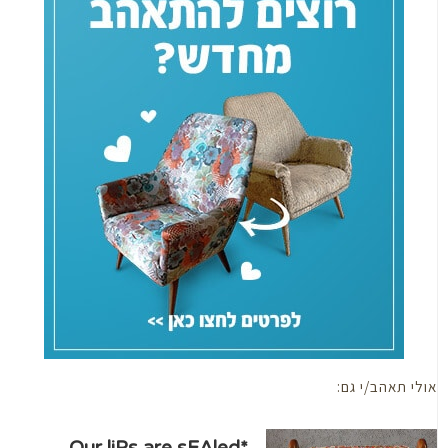
י תאהב/י גם:
*Our liPs are sEAled