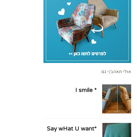
אולי תאהב/י גם:
* I smile
*Say wHat U want